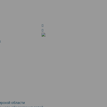
х
ской области