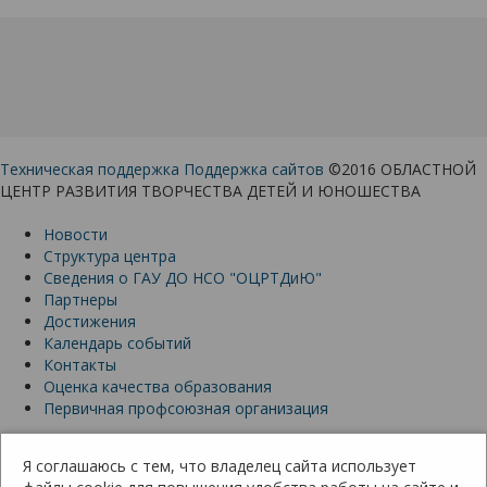
Техническая поддержка
Поддержка сайтов
©2016 ОБЛАСТНОЙ
ЦЕНТР РАЗВИТИЯ ТВОРЧЕСТВА ДЕТЕЙ И ЮНОШЕСТВА
Новости
Структура центра
Сведения о ГАУ ДО НСО "ОЦРТДиЮ"
Партнеры
Достижения
Календарь событий
Контакты
Оценка качества образования
Первичная профсоюзная организация
630091, Россия, Новосибирская область, Новосибирск,
ул. Крылова 28
Я соглашаюсь с тем, что владелец сайта использует
ocrtdy@edu54.ru