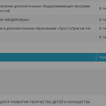
новления дополнительных общеразвивающих программ
В т
ностей
ров «МЕДИАобраз»
В т
к в дополнительном образовании «ПроСтоПрактик.54»
В т
В т
Пер
ЦЕНТР РАЗВИТИЯ ТВОРЧЕСТВА ДЕТЕЙ И ЮНОШЕСТВА