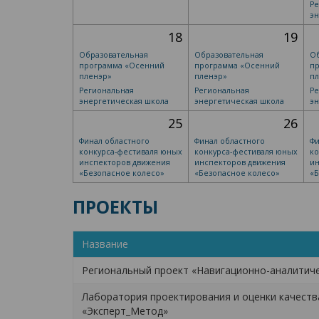
Ре
эн
18
19
Образовательная
Образовательная
Об
программа «Осенний
программа «Осенний
п
пленэр»
пленэр»
п
Региональная
Региональная
Ре
энергетическая школа
энергетическая школа
эн
25
26
Финал областного
Финал областного
Фи
конкурса-фестиваля юных
конкурса-фестиваля юных
ко
инспекторов движения
инспекторов движения
ин
«Безопасное колесо»
«Безопасное колесо»
«Б
ПРОЕКТЫ
Название
Региональный проект «Навигационно-аналитич
Лаборатория проектирования и оценки качест
«Эксперт_Метод»