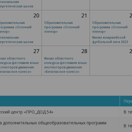
гиональная
ергетическая школа
20
21
разовательная
Образовательная
Образовательная
рограмма «Осенний
программа «Осенний
программа «Осенний
ленэр»
пленэр»
пленэр»
гиональная
Финал юнармейской
ергетическая школа
футбольной лиги 2023
27
28
нал областного
Финал областного
нкурса-фестиваля юных
конкурса-фестиваля юных
спекторов движения
инспекторов движения
езопасное колесо»
«Безопасное колесо»
Пер
еский центр «ПРО_ДОД.54»
В т
ва дополнительных общеобразовательных программ
В т