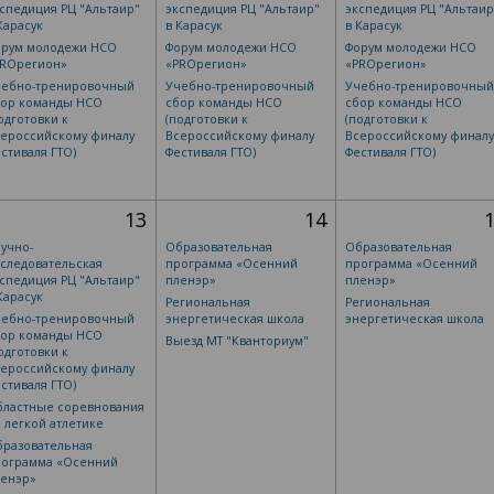
спедиция РЦ "Альтаир"
экспедиция РЦ "Альтаир"
экспедиция РЦ "Альтаир
Карасук
в Карасук
в Карасук
орум молодежи НСО
Форум молодежи НСО
Форум молодежи НСО
РRОрегион»
«РRОрегион»
«РRОрегион»
чебно-тренировочный
Учебно-тренировочный
Учебно-тренировочный
бор команды НСО
сбор команды НСО
сбор команды НСО
одготовки к
(подготовки к
(подготовки к
ероссийскому финалу
Всероссийскому финалу
Всероссийскому финалу
стиваля ГТО)
Фестиваля ГТО)
Фестиваля ГТО)
13
14
учно-
Образовательная
Образовательная
следовательская
программа «Осенний
программа «Осенний
спедиция РЦ "Альтаир"
пленэр»
пленэр»
Карасук
Региональная
Региональная
чебно-тренировочный
энергетическая школа
энергетическая школа
бор команды НСО
Выезд МТ "Кванториум"
одготовки к
ероссийскому финалу
стиваля ГТО)
бластные соревнования
 легкой атлетике
разовательная
рограмма «Осенний
ленэр»