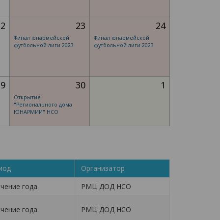
22
23
24
Финал юнармейской
Финал юнармейской
футбольной лиги 2023
футбольной лиги 2023
29
30
1
Открытие
"Регионального дома
ЮНАРМИИ" НСО
иод
Организатор
ечение года
РМЦ ДОД НСО
ечение года
РМЦ ДОД НСО