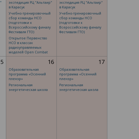
"
экспедиция РЦ "Альтаир"
экспедиция РЦ "Альтаир"
в Карасук
в Карасук
Учебно-тренировочный
Учебно-тренировочный
сбор команды НСО
сбор команды НСО
(подготовки к
(подготовки к
Всероссийскому финалу
Всероссийскому финалу
Фестиваля ГТО)
Фестиваля ГТО)
Открытое Первенство
НСО в классах
радиоуправляемых
моделей Open Combat
15
16
17
Образовательная
Образовательная
программа «Осенний
программа «Осенний
пленэр»
пленэр»
Региональная
Региональная
энергетическая школа
энергетическая школа