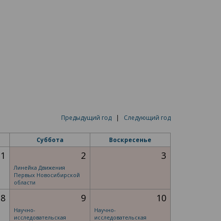
Предыдущий год
|
Следующий год
Суббота
Воскресенье
1
2
3
Линейка Движения
Первых Новосибирской
области
8
9
10
Научно-
Научно-
исследовательская
исследовательская