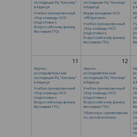
экспедиция РЦ "Альтаир"
экспедиция РЦ "Альтаир"
эк
в Карасук
в Карасук
в 
Учебно-тренировочный
Форум молодежи НСО
Ф
сбор команды НСО
«РRОрегион»
«
(подготовки к
Учебно-тренировочный
У
Всероссийскому финалу
сбор команды НСО
с
Фестиваля ГТО)
(подготовки к
(п
Всероссийскому финалу
Вс
Фестиваля ГТО)
Фе
11
12
Научно-
Научно-
На
исследовательская
исследовательская
ис
экспедиция РЦ "Альтаир"
экспедиция РЦ "Альтаир"
эк
в Карасук
в Карасук
в 
Учебно-тренировочный
Учебно-тренировочный
У
сбор команды НСО
сбор команды НСО
с
(подготовки к
(подготовки к
(п
Всероссийскому финалу
Всероссийскому финалу
Вс
Фестиваля ГТО)
Фестиваля ГТО)
Фе
Областные соревнования
О
по легкой атлетике
по
Об
п
п