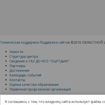
Техническая поддержка
Поддержка сайтов
©2016 ОБЛАСТНОЙ 
Новости
Структура центра
Сведения о ГАУ ДО НСО "ОЦРТДиЮ"
Партнеры
Достижения
Календарь событий
Контакты
Оценка качества образования
Первичная профсоюзная организация
630091, Россия, Новосибирская область, Новосибирск,
ул. Крылова 28
Я соглашаюсь с тем, что владелец сайта использует файлы c