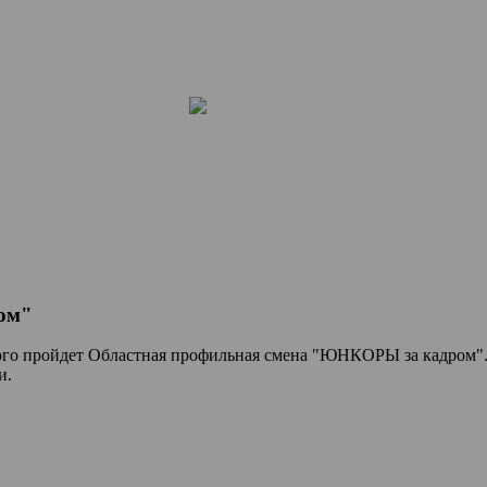
ом"
шевого пройдет Областная профильная смена "ЮНКОРЫ за кадро
и.