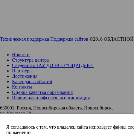
Техническая поддержка
Поддержка сайтов
©2016 ОБЛАСТНО
Новости
Структура центра
Сведения о ГАУ ДО НСО "ОЦРТДиЮ"
Партнеры
Достижения
Календарь событий
Контакты
Оценка качества образования
Первичная профсоюзная организация
630091, Россия, Новосибирская область, Новосибирск,
ул. Крылова 28
ocrtdy@edu54.ru
Я соглашаюсь с тем, что владелец сайта использует файлы co
применения